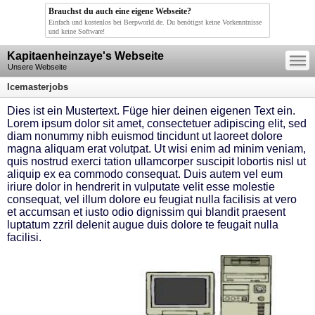
Brauchst du auch eine eigene Webseite?
Einfach und kostenlos bei Beepworld.de. Du benötigst keine Vorkenntnisse
und keine Software!
—
Kapitaenheinzaye's Webseite
—
—
Unsere Webseite
Icemasterjobs
Dies ist ein Mustertext. Füge hier deinen eigenen Text ein.
Lorem ipsum dolor sit amet, consectetuer adipiscing elit, sed
diam nonummy nibh euismod tincidunt ut laoreet dolore
magna aliquam erat volutpat. Ut wisi enim ad minim veniam,
quis nostrud exerci tation ullamcorper suscipit lobortis nisl ut
aliquip ex ea commodo consequat. Duis autem vel eum
iriure dolor in hendrerit in vulputate velit esse molestie
consequat, vel illum dolore eu feugiat nulla facilisis at vero
et accumsan et iusto odio dignissim qui blandit praesent
luptatum zzril delenit augue duis dolore te feugait nulla
facilisi.